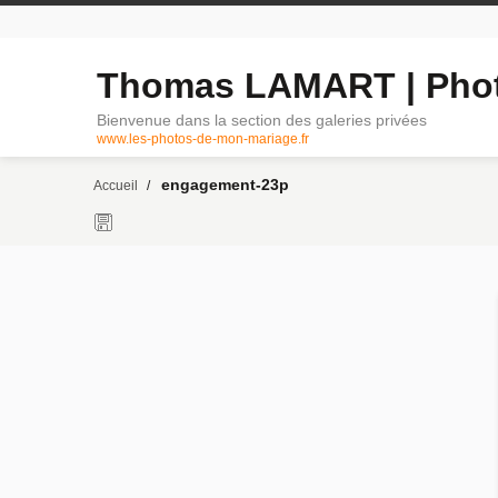
Thomas LAMART | Phot
Bienvenue dans la section des galeries privées
www.les-photos-de-mon-mariage.fr
engagement-23p
Accueil
/