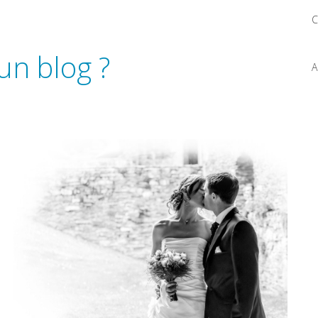
C
un blog ?
A