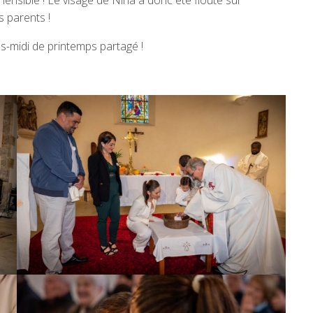
ensible ! Le visage de Nina a donc été flouté sur
s parents !
s-midi de printemps partagé !