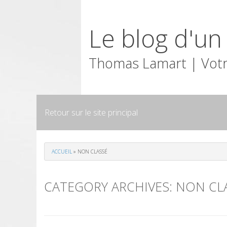
Skip
to
Le blog d'u
content
Thomas Lamart | Votr
Retour sur le site principal
ACCUEIL
»
NON CLASSÉ
CATEGORY ARCHIVES:
NON CL