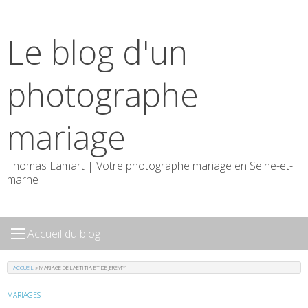
Skip
to
Le blog d'un
content
photographe
mariage
Thomas Lamart | Votre photographe mariage en Seine-et-
marne
Accueil du blog
ACCUEIL
»
MARIAGE DE LAETITIA ET DE JÉRÉMY
MARIAGES