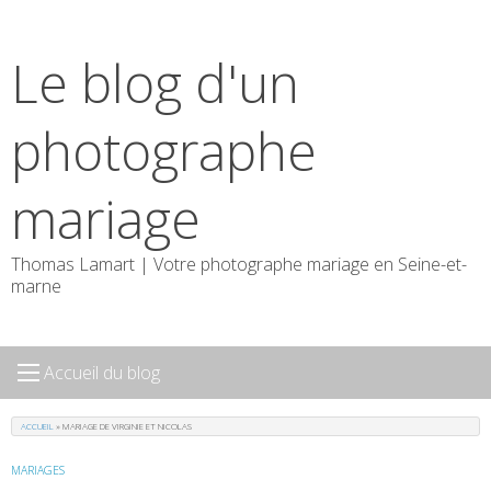
Skip
to
Le blog d'un
content
photographe
mariage
Thomas Lamart | Votre photographe mariage en Seine-et-
marne
Accueil du blog
ACCUEIL
»
MARIAGE DE VIRGINIE ET NICOLAS
MARIAGES