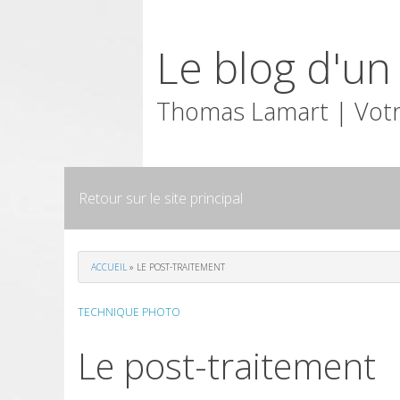
Skip
to
Le blog d'u
content
Thomas Lamart | Votr
Retour sur le site principal
ACCUEIL
»
LE POST-TRAITEMENT
TECHNIQUE PHOTO
Le post-traitement