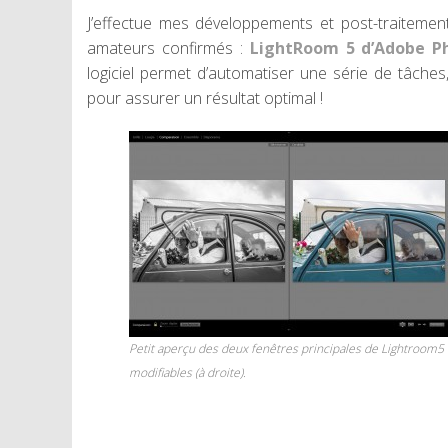
J’effectue mes développements et post-traitements
amateurs confirmés :
LightRoom 5 d’Adobe P
logiciel permet d’automatiser une série de tâche
pour assurer un résultat optimal !
Petit aperçu des deux fenêtres principales de Lightroom5 o
modifiables (à droite).